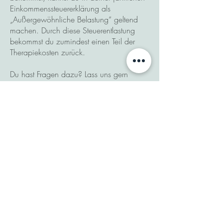
Einkommenssteuererklärung als
„Außergewöhnliche Belastung“ geltend
machen. Durch diese Steuerentlastung
bekommst du zumindest einen Teil der
Therapiekosten zurück.
Du hast Fragen dazu? Lass uns gern
sprechen.
Zum Kontaktformular
Bezahlung
Nach jeder Beratungs-/Therapiesitzung
erhältst du eine Rechnung von mir. Die
Bezahlung erfolgt dann innerhalb von 7
Tagen.