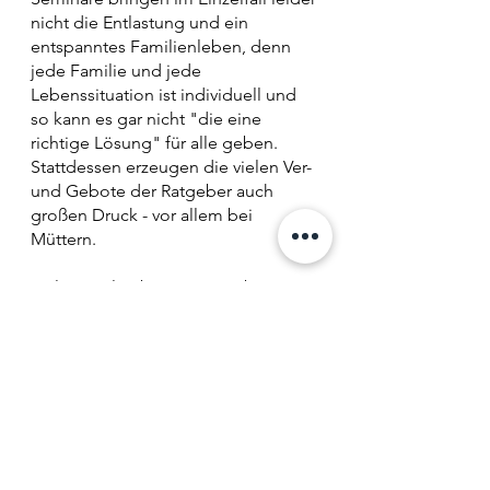
nicht die Entlastung und ein
entspanntes Familienleben, denn
jede Familie und jede
Lebenssituation ist individuell und
so kann es gar nicht "die eine
richtige Lösung" für alle geben.
Stattdessen erzeugen die vielen Ver-
und Gebote der Ratgeber auch
großen Druck - vor allem bei
Müttern.
Viele Familienberaterinnen bieten
ein sehr umfangreiches Themenfeld
an. Ich biete hingegen Expertise in
einem Schwerpunkt.
Ich habe mich dazu entschieden,
mich auf Familien zu spezialisieren,
deren Kinder wild, gefühlsstark,
hochsensibel sind oder auch eine
ADHS-Diagnose haben, womit